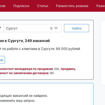
сии
Подписки
Статьи
Разместить резюме
Разм
Найти
Сургут
ми в Сургуте, 249 вакансий
 по работе с клиетами в Сургуте:
89 000 рублей
ий
ассистент менеджера по продажам
,
продавец
328
алист по заключению договоров
185
одящих вакансий не найдено.
изменить ваш запрос.